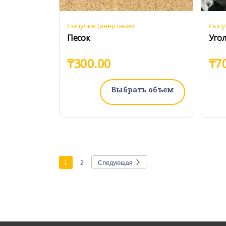
Сыпучие (инертные)
Сыпу
Песок
Уго
₸
300.00
₸
7
Выбрать объем
1
2
Следующая