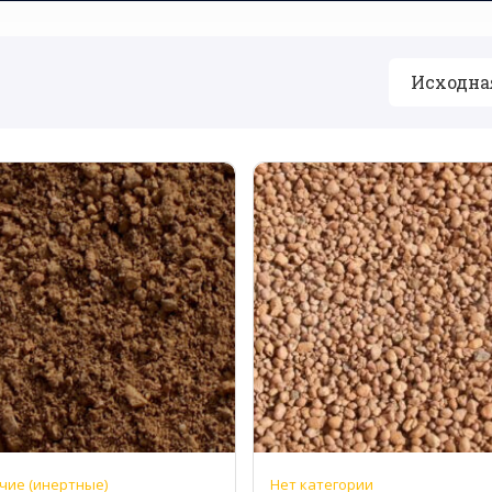
чие (инертные)
Нет категории