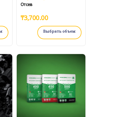
Отсев
₸
3,700.00
м
Выбрать объем