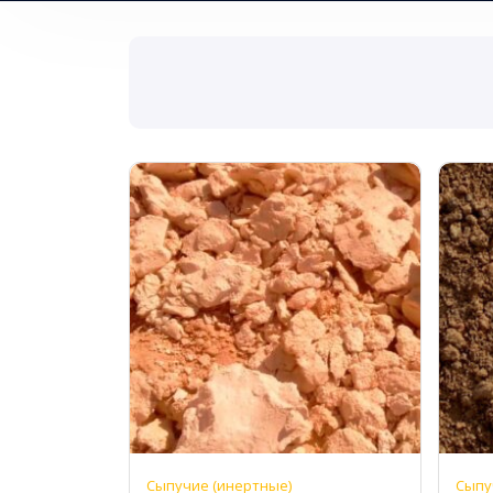
Сыпучие (инертные)
Сыпу