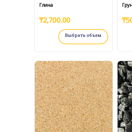
Глина
Гру
₸
2,700.00
₸
5
Выбрать объем