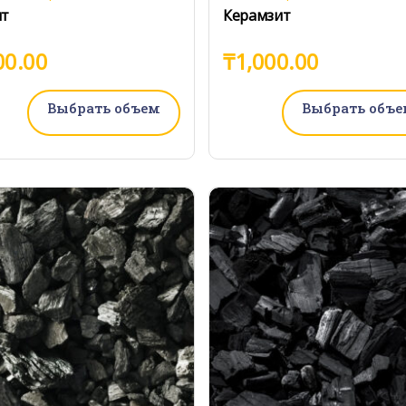
нт
Керамзит
00.00
₸
1,000.00
Выбрать объем
Выбрать объе