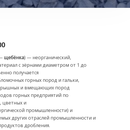
00
 —
щебёнка
) — неорганический,
териал с зёрнами диаметром от 1 до
твенно получается
бломочных горных пород и гальки
,
крышных и вмещающих пород
одов горных предприятий по
, цветных и
ургической промышленности) и
емых других отраслей промышленности и
родуктов дробления.