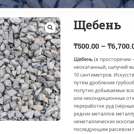
Щебень
₸
500.00
–
₸
6,700.
Щебень
(в просторечии
неокатанный, сыпучий ма
10 сантиметров
. Искусс
путём дробления грубоо
попутно добываемых вс
или некондиционных отх
переработке руд (чёрных
редких металлов металл
неметаллических ископа
последующим рассевом п