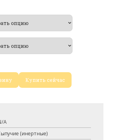
рзину
Купить сейчас
N/A
Сыпучие (инертные)