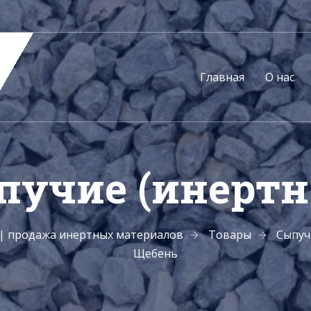
Главная
О нас
пучие (инертн
а | продажа инертных материалов
Товары
Сыпуч
Щебень