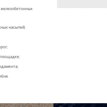
е железобетонных
ных насыпей;
рог;
 площадке;
ндамента;
ебня.